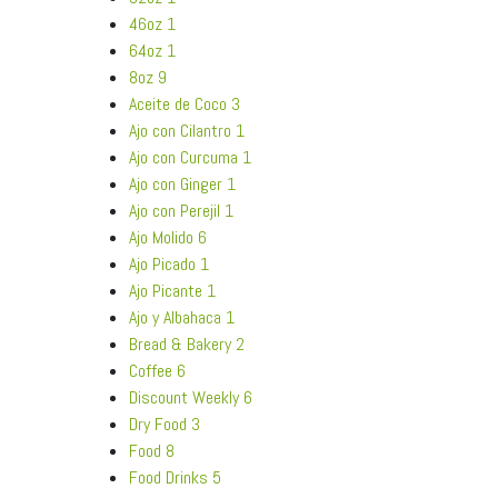
46oz
1
64oz
1
8oz
9
Aceite de Coco
3
Ajo con Cilantro
1
Ajo con Curcuma
1
Ajo con Ginger
1
Ajo con Perejil
1
Ajo Molido
6
Ajo Picado
1
Ajo Picante
1
Ajo y Albahaca
1
Bread & Bakery
2
Coffee
6
Discount Weekly
6
Dry Food
3
Food
8
Food Drinks
5