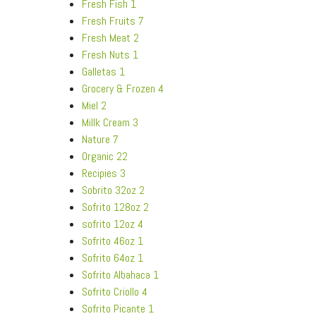
Fresh Fish
1
Fresh Fruits
7
Fresh Meat
2
Fresh Nuts
1
Galletas
1
Grocery & Frozen
4
Miel
2
Millk Cream
3
Nature
7
Organic
22
Recipies
3
Sobrito 32oz
2
Sofrito 128oz
2
sofrito 12oz
4
Sofrito 46oz
1
Sofrito 64oz
1
Sofrito Albahaca
1
Sofrito Criollo
4
Sofrito Picante
1