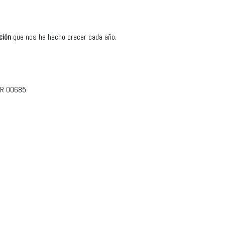
ci
ó
n
que nos ha hecho crecer cada año.
PR 00685.